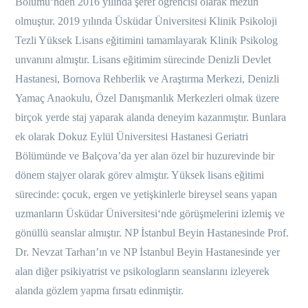
Bölümü‘nden 2016 yılında şeref öğrencisi olarak mezun
olmuştur. 2019 yılında Üsküdar Üniversitesi Klinik Psikoloji
Tezli Yüksek Lisans eğitimini tamamlayarak Klinik Psikolog
unvanını almıştır. Lisans eğitimim sürecinde Denizli Devlet
Hastanesi, Bornova Rehberlik ve Araştırma Merkezi, Denizli
Yamaç Anaokulu, Özel Danışmanlık Merkezleri olmak üzere
birçok yerde staj yaparak alanda deneyim kazanmıştır. Bunlara
ek olarak Dokuz Eylül Üniversitesi Hastanesi Geriatri
Bölümünde ve Balçova’da yer alan özel bir huzurevinde bir
dönem stajyer olarak görev almıştır. Yüksek lisans eğitimi
sürecinde: çocuk, ergen ve yetişkinlerle bireysel seans yapan
uzmanların Üsküdar Üniversitesi‘nde görüşmelerini izlemiş ve
gönüllü seanslar almıştır. NP İstanbul Beyin Hastanesinde Prof.
Dr. Nevzat Tarhan’ın ve NP İstanbul Beyin Hastanesinde yer
alan diğer psikiyatrist ve psikologların seanslarını izleyerek
alanda gözlem yapma fırsatı edinmiştir.