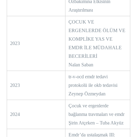
Özbakımına Etkisinin
Araştırılması
ÇOCUK VE
ERGENLERDE ÖLÜM VE
KOMPLİKE YAS VE
2023
EMDR İLE MÜDAHALE
BECERİLERİ
Nalan Saban
tr-v-ocd emdr tedavi
2023
protokolü ile okb tedavisi
Zeynep Özmeydan
Çocuk ve ergenlerde
2024
bağlanma travmaları ve emdr
Şirin Atçeken – Tuba Akyüz
Emdr’da ustalaşmak III: