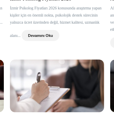
an
İzmir Psikolog Fiyatları 2026 konusunda araştırma yapan
A
kişiler için en önemli nokta, psikolojik destek sürecinin
an
..
yalnızca ücret üzerinden değil, hizmet kalitesi, uzmanlık
ve
et
alanı...
Devamını Oku