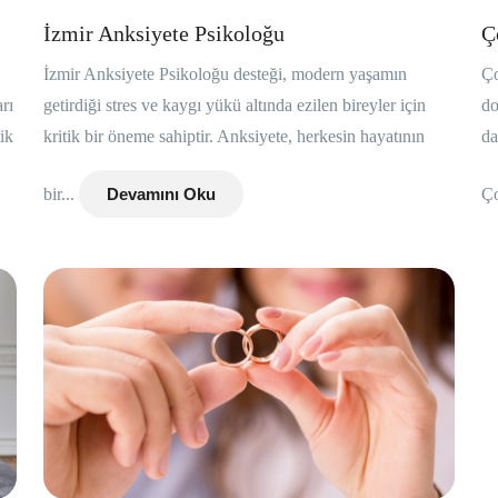
İzmir Anksiyete Psikoloğu
Ç
İzmir Anksiyete Psikoloğu desteği, modern yaşamın
Ço
rı
getirdiği stres ve kaygı yükü altında ezilen bireyler için
do
ik
kritik bir öneme sahiptir. Anksiyete, herkesin hayatının
da
bir...
Devamını Oku
Ço