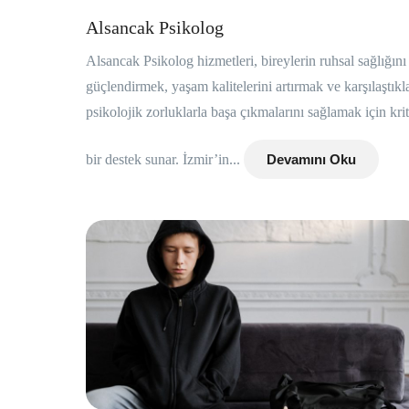
Alsancak Psikolog
Alsancak Psikolog hizmetleri, bireylerin ruhsal sağlığını
güçlendirmek, yaşam kalitelerini artırmak ve karşılaştıkla
psikolojik zorluklarla başa çıkmalarını sağlamak için krit
bir destek sunar. İzmir’in...
Devamını Oku