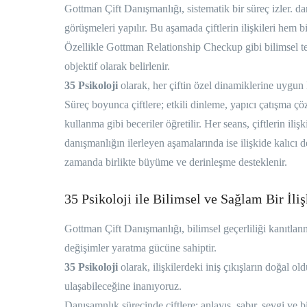
Gottman Çift Danışmanlığı, sistematik bir süreç izler. da
görüşmeleri yapılır. Bu aşamada çiftlerin ilişkileri hem bi
Özellikle Gottman Relationship Checkup gibi bilimsel test
objektif olarak belirlenir.
35 Psikoloji
olarak, her çiftin özel dinamiklerine uygun k
Süreç boyunca çiftlere; etkili dinleme, yapıcı çatışma ç
kullanma gibi beceriler öğretilir. Her seans, çiftlerin ili
danışmanlığın ilerleyen aşamalarında ise ilişkide kalıcı 
zamanda birlikte büyüme ve derinleşme desteklenir.
35 Psikoloji ile Bilimsel ve Sağlam Bir İli
Gottman Çift Danışmanlığı, bilimsel geçerliliği kanıtlanmı
değişimler yaratma gücüne sahiptir.
35 Psikoloji
olarak, ilişkilerdeki iniş çıkışların doğal old
ulaşabileceğine inanıyoruz.
Danışamnlık sürecinde çiftlere; anlayış, sabır, sevgi ve 