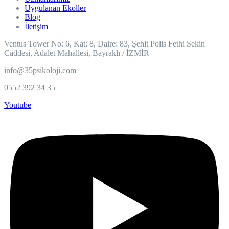
Uygulanan Ekoller
Blog
İletişim
Ventus Tower No: 6, Kat: 8, Daire: 83, Şehit Polis Fethi Sekin
Caddesi, Adalet Mahallesi, Bayraklı / İZMİR
info@35psikoloji.com
0552 392 34 35
Youtube