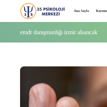
Ana Sayfa
Kurums
emdr danışmanlığı izmir alsancak