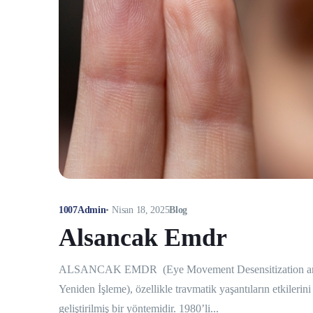
1007Admin
•
Nisan 18, 2025
Blog
Alsancak Emdr
ALSANCAK EMDR (Eye Movement Desensitization and Re
Yeniden İşleme), özellikle travmatik yaşantıların etkileri
geliştirilmiş bir yöntemidir. 1980’li...