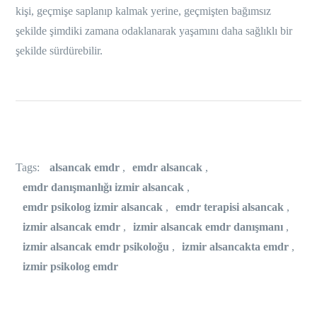
kişi, geçmişe saplanıp kalmak yerine, geçmişten bağımsız
şekilde şimdiki zamana odaklanarak yaşamını daha sağlıklı bir
şekilde sürdürebilir.
Tags:
alsancak emdr
,
emdr alsancak
,
emdr danışmanlığı izmir alsancak
,
emdr psikolog izmir alsancak
,
emdr terapisi alsancak
,
izmir alsancak emdr
,
izmir alsancak emdr danışmanı
,
izmir alsancak emdr psikoloğu
,
izmir alsancakta emdr
,
izmir psikolog emdr