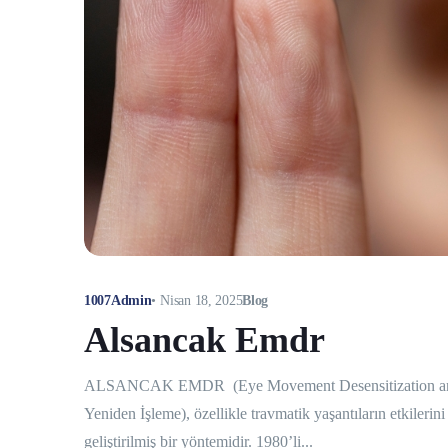
1007Admin
•
Nisan 18, 2025
Blog
Alsancak Emdr
ALSANCAK EMDR (Eye Movement Desensitization and Re
Yeniden İşleme), özellikle travmatik yaşantıların etkileri
geliştirilmiş bir yöntemidir. 1980’li...