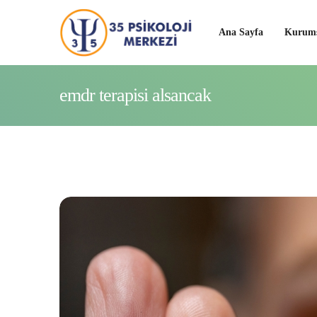
Ana Sayfa
Kurums
emdr terapisi alsancak